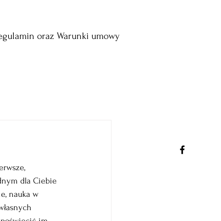
egulamin oraz Warunki umowy
erwsze, 
dnym dla Ciebie 
e, nauka w 
własnych 
 poświęcić im 