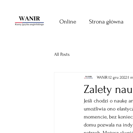
Online
Strona główna
All Posts
WANIR
12 gru 2022
1 m
Zalety nau
Jeśli chodzi o naukę an
umożliwia ono elastyc
momencie, bez koniecz
domu pozwala na indyw
potrzeb. Możesz skupić