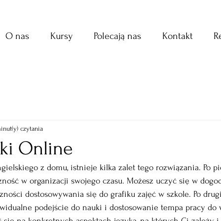
O nas
Kursy
Polecają nas
Kontakt
R
inut(y) czytania
ki Online
gielskiego z domu, istnieje kilka zalet tego rozwiązania. Po pi
zność w organizacji swojego czasu. Możesz uczyć się w dogo
ności dostosowywania się do grafiku zajęć w szkole. Po drugi
idualne podejście do nauki i dostosowanie tempa pracy do 
 się na konkretnych aspektach języka, na których Ci zależy, i