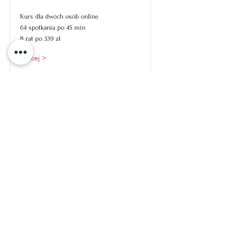
Kurs dla dwóch osób online
64 spotkania po 45 min
8 rat po 339 zł
więcej >
Wagrowska 2/106
61-369 Poznań
Numer konta bankowego
17 1140 2004 0000 3102 8532 9970
Mail
sekretariat@wanir.online
Sekretariat
732 451 920
662 267 298
Pomoc techniczna i organizacyjna
571 326 327