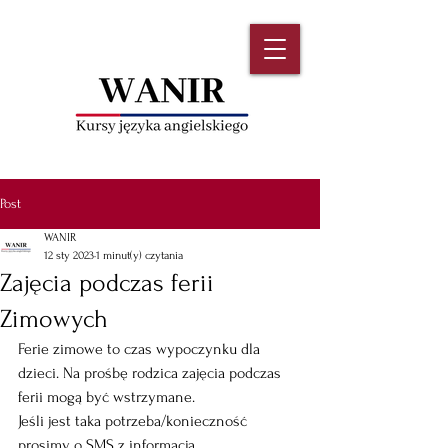
Post
WANIR
12 sty 2023
1 minut(y) czytania
Zajęcia podczas ferii
Zimowych
Ferie zimowe to czas wypoczynku dla 
dzieci. Na prośbę rodzica zajęcia podczas 
ferii mogą być wstrzymane. 
Jeśli jest taka potrzeba/konieczność 
prosimy o SMS z informacją.