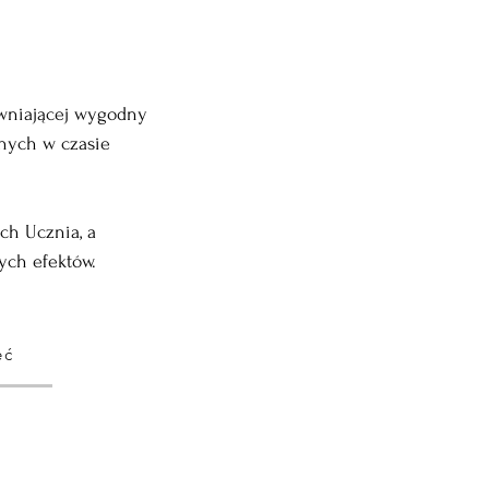
ewniającej wygodny 
nych w czasie 
ch Ucznia, a 
ych efektów.
ęć