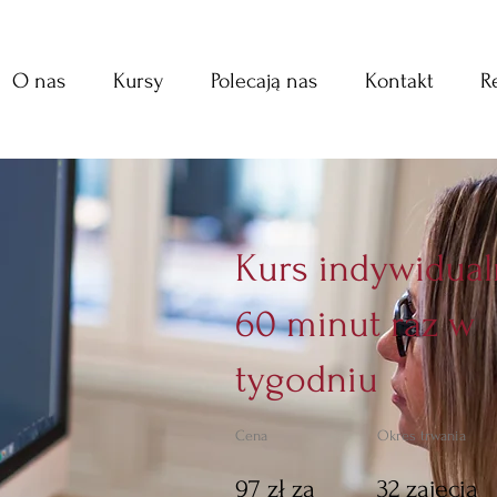
O nas
Kursy
Polecają nas
Kontakt
R
Kurs indywidua
60 minut raz w
tygodniu
Cena
Okres trwania
97 zł za
32 zajęcia