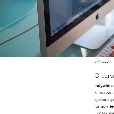
< Powrót
O kurs
Indywidua
Zapraszamy
systematy
formule 
je
i oczekiwa