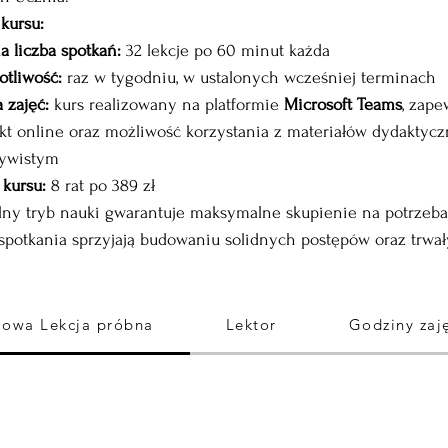
kursu:
a liczba spotkań:
 32 lekcje po 60 minut każda
otliwość:
 raz w tygodniu, w ustalonych wcześniej terminach
 zajęć:
 kurs realizowany na platformie 
Microsoft Teams
, zap
kt online oraz możliwość korzystania z materiałów dydaktycz
zywistym
 kursu:
 8 rat po 389 zł
lny tryb nauki gwarantuje maksymalne skupienie na potrzeba
spotkania sprzyjają budowaniu solidnych postępów oraz trwał
owa Lekcja próbna
Lektor
Godziny zaj