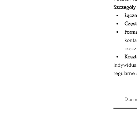
Szczegóły 
Łączn
Częst
Forma
konta
rzec
Koszt
Indywidua
regularne 
Darm